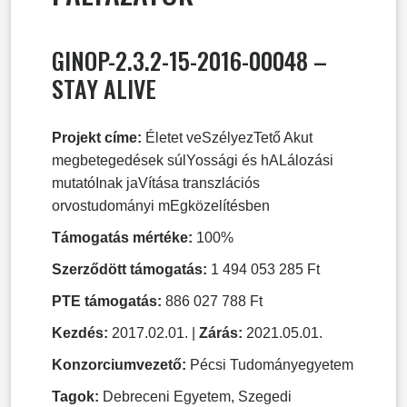
GINOP-2.3.2-15-2016-00048 –
STAY ALIVE
Projekt címe:
Életet veSzélyezTető Akut
megbetegedések súlYossági és hALálozási
mutatóInak jaVítása transzlációs
orvostudományi mEgközelítésben
Támogatás mértéke:
100%
Szerződött támogatás:
1 494 053 285 Ft
PTE támogatás:
886 027 788 Ft
Kezdés:
2017.02.01. |
Zárás:
2021.05.01.
Konzorciumvezető:
Pécsi Tudományegyetem
Tagok:
Debreceni Egyetem, Szegedi