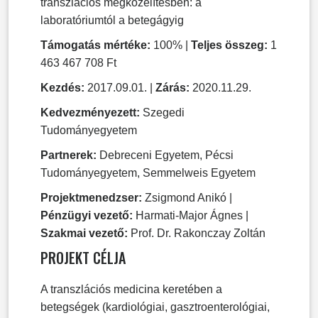
transzlációs megközelítésben: a
laboratóriumtól a betegágyig
Támogatás mértéke:
100% |
Teljes összeg:
1
463 467 708 Ft
Kezdés:
2017.09.01. |
Zárás:
2020.11.29.
Kedvezményezett:
Szegedi
Tudományegyetem
Partnerek:
Debreceni Egyetem, Pécsi
Tudományegyetem, Semmelweis Egyetem
Projektmenedzser:
Zsigmond Anikó |
Pénzügyi vezető:
Harmati-Major Ágnes |
Szakmai vezető:
Prof. Dr. Rakonczay Zoltán
PROJEKT CÉLJA
A transzlációs medicina keretében a
betegségek (kardiológiai, gasztroenterológiai,