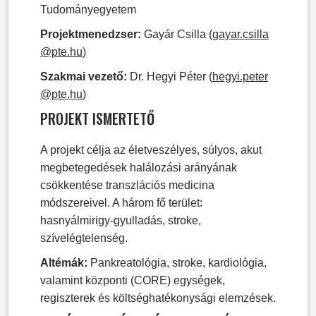
Tudományegyetem
Projektmenedzser:
Gayár Csilla (
gayar.csilla
@pte.hu
)
Szakmai vezető:
Dr. Hegyi Péter (
hegyi.peter
@pte.hu
)
PROJEKT ISMERTETŐ
A projekt célja az életveszélyes, súlyos, akut
megbetegedések halálozási arányának
csökkentése transzlációs medicina
módszereivel. A három fő terület:
hasnyálmirigy-gyulladás, stroke,
szívelégtelenség.
Altémák:
Pankreatológia, stroke, kardiológia,
valamint központi (CORE) egységek,
regiszterek és költséghatékonysági elemzések.