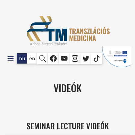
Ugrás a tartalomra
SOCIAL
hu
en
VIDEÓK
SEMINAR LECTURE VIDEÓK