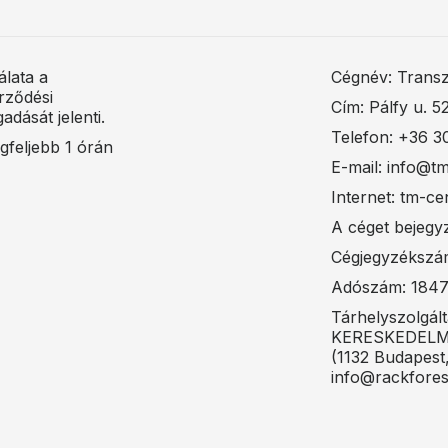
álata a
Cégnév: Transz
rződési
Cím: Pálfy u. 
adását jelenti.
Telefon: +36 3
gfeljebb 1 órán
E-mail: info@t
Internet: tm-ce
A céget bejegy
Cégjegyzékszá
Adószám: 1847
Tárhelyszolgá
KERESKEDELM
(1132 Budapest,
info@rackfores