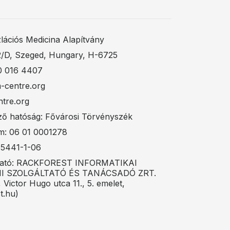
lációs Medicina Alapítvány
52/D, Szeged, Hungary, H-6725
0 016 4407
m-centre.org
ntre.org
ző hatóság: Fővárosi Törvényszék
m: 06 01 0001278
5441-1-06
ltató: RACKFOREST INFORMATIKAI
I SZOLGÁLTATÓ ÉS TANÁCSADÓ ZRT.
 Victor Hugo utca 11., 5. emelet,
t.hu)