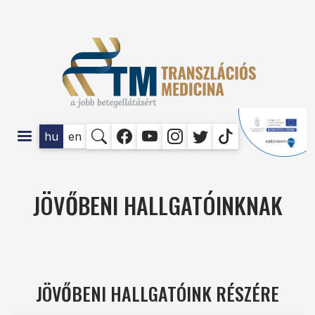
Ugrás a tartalomra
SOCIAL
hu
en
JÖVŐBENI HALLGATÓINKNAK
JÖVŐBENI HALLGATÓINK RÉSZÉRE