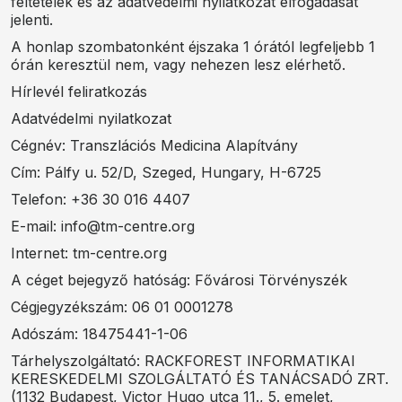
feltételek és az adatvédelmi nyilatkozat elfogadását
jelenti.
A honlap szombatonként éjszaka 1 órától legfeljebb 1
órán keresztül nem, vagy nehezen lesz elérhető.
Hírlevél feliratkozás
Adatvédelmi nyilatkozat
Cégnév: Transzlációs Medicina Alapítvány
Cím: Pálfy u. 52/D, Szeged, Hungary, H-6725
Telefon: +36 30 016 4407
E-mail: info@tm-centre.org
Internet: tm-centre.org
A céget bejegyző hatóság: Fővárosi Törvényszék
Cégjegyzékszám: 06 01 0001278
Adószám: 18475441-1-06
Tárhelyszolgáltató: RACKFOREST INFORMATIKAI
KERESKEDELMI SZOLGÁLTATÓ ÉS TANÁCSADÓ ZRT.
(1132 Budapest, Victor Hugo utca 11., 5. emelet,